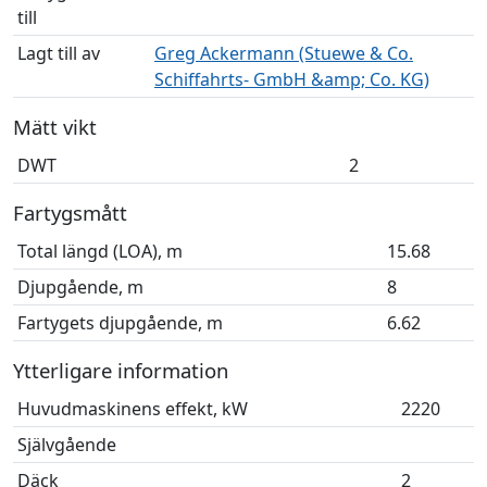
till
Lagt till av
Greg Ackermann (Stuewe & Co.
Schiffahrts- GmbH &amp; Co. KG)
Mätt vikt
DWT
2
Fartygsmått
Total längd (LOA), m
15.68
Djupgående, m
8
Fartygets djupgående, m
6.62
Ytterligare information
Huvudmaskinens effekt, kW
2220
Självgående
Däck
2