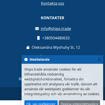
Kontakta oss
KONTAKTER
info@ships.trade
+380934480633
Oleksandra Myshuhy St, 12
Kyiv, Ukraina
Meddelande
Ships.trade använder cookies för att
tillhandahålla nödvändig
Registrera dig gratis
Registrera dig
webbplatsfunktionalitet, förbättra din
upplevelse och analysera vår trafik. Genom att
använda vår webbplats godkänner du vår
© 2020-2026 Copyright:
ships.trade
integritetspolicy och vår användning av cookies.
Ok, jag godkänner
Öppna integritetspolicy