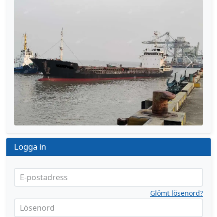
Föregående
Nästa
Logga in
E-postadress
Glömt lösenord?
Lösenord