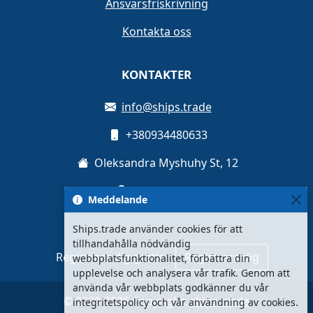
Ansvarsfriskrivning
Kontakta oss
KONTAKTER
info@ships.trade
+380934480633
Oleksandra Myshuhy St, 12
Kyiv, Ukraina
Meddelande
Ships.trade använder cookies för att
tillhandahålla nödvändig
Registrera dig gratis
Registrera dig
webbplatsfunktionalitet, förbättra din
upplevelse och analysera vår trafik. Genom att
använda vår webbplats godkänner du vår
© 2020-2026 Copyright:
ships.trade
integritetspolicy och vår användning av cookies.