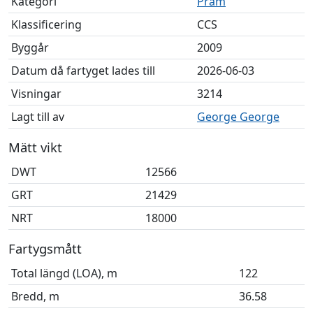
Kategori
Pråm
Klassificering
CCS
Byggår
2009
Datum då fartyget lades till
2026-06-03
Visningar
3214
Lagt till av
George George
Mätt vikt
DWT
12566
GRT
21429
NRT
18000
Fartygsmått
Total längd (LOA), m
122
Bredd, m
36.58