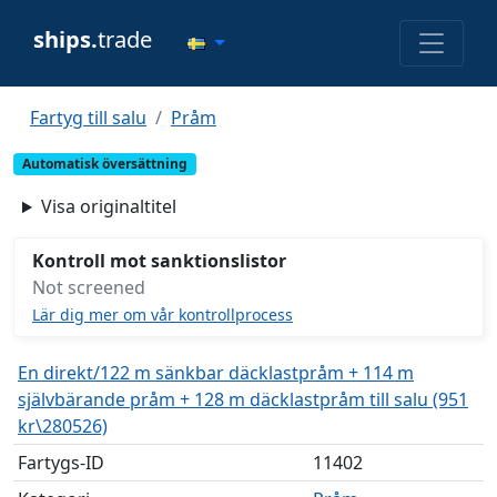
ships.
trade
Fartyg till salu
Pråm
Automatisk översättning
Visa originaltitel
Kontroll mot sanktionslistor
Not screened
Lär dig mer om vår kontrollprocess
En direkt/122 m sänkbar däcklastpråm + 114 m
självbärande pråm + 128 m däcklastpråm till salu (951
kr\280526)
Fartygs-ID
11402