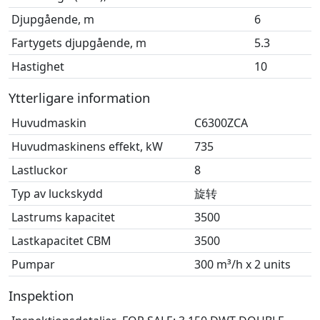
Djupgående, m
6
Fartygets djupgående, m
5.3
Hastighet
10
Ytterligare information
Huvudmaskin
C6300ZCA
Huvudmaskinens effekt, kW
735
Lastluckor
8
Typ av luckskydd
旋转
Lastrums kapacitet
3500
Lastkapacitet CBM
3500
Pumpar
300 m³/h x 2 units
Inspektion