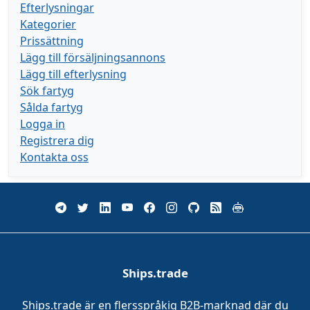
Efterlysningar
Kategorier
Prissättning
Lägg till försäljningsannons
Lägg till efterlysning
Sök fartyg
Sålda fartyg
Logga in
Registrera dig
Kontakta oss
Ships.trade
Ships.trade är en flersspråkig B2B-marknad där du