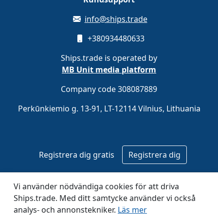
info@ships.trade
+380934480633
Ships.trade is operated by
MB Unit media platform
Company code 308087889
Perkūnkiemio g. 13-91, LT-12114 Vilnius, Lithuania
Registrera dig gratis
Registrera dig
© 2020–2026 Ships.trade. Operated by
MB Unit media
Vi använder nödvändiga cookies för att driva
platform
.
Ships.trade. Med ditt samtycke använder vi också
analys- och annonstekniker.
Läs mer