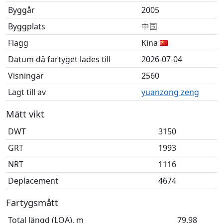
Byggår
2005
Byggplats
中国
Flagg
Kina
Datum då fartyget lades till
2026-07-04
Visningar
2560
Lagt till av
yuanzong zeng
Mätt vikt
DWT
3150
GRT
1993
NRT
1116
Deplacement
4674
Fartygsmått
Total längd (LOA), m
79.98