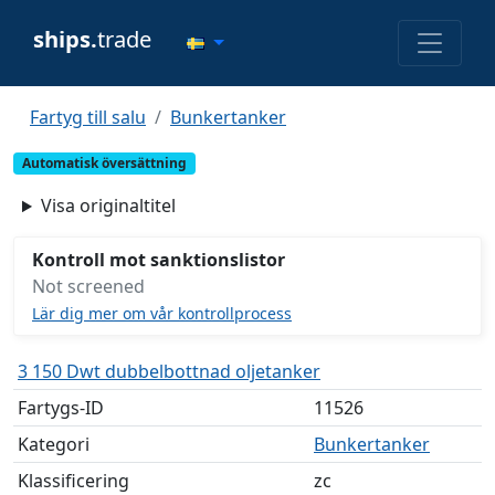
ships.
trade
Fartyg till salu
Bunkertanker
Automatisk översättning
Visa originaltitel
Kontroll mot sanktionslistor
Not screened
Lär dig mer om vår kontrollprocess
3 150 Dwt dubbelbottnad oljetanker
Fartygs-ID
11526
Kategori
Bunkertanker
Klassificering
zc