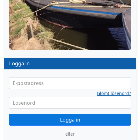
Föregående
Nästa
Logga in
E-postadress
Glömt lösenord?
Lösenord
Logga in
eller