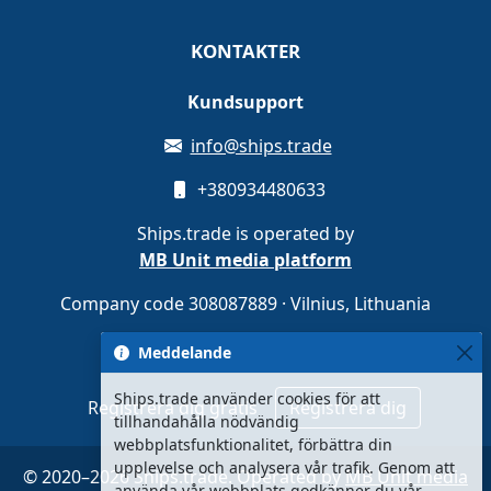
KONTAKTER
Kundsupport
info@ships.trade
+380934480633
Ships.trade is operated by
MB Unit media platform
Company code 308087889 · Vilnius, Lithuania
Meddelande
Ships.trade använder cookies för att
Registrera dig gratis
Registrera dig
tillhandahålla nödvändig
webbplatsfunktionalitet, förbättra din
upplevelse och analysera vår trafik. Genom att
© 2020–2026 Ships.trade. Operated by
MB Unit media
använda vår webbplats godkänner du vår