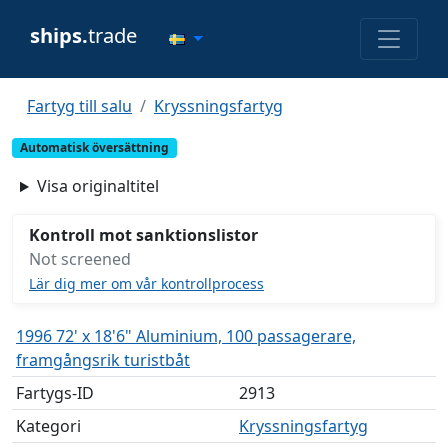
ships.
trade
Fartyg till salu
Kryssningsfartyg
Automatisk översättning
Visa originaltitel
Kontroll mot sanktionslistor
Not screened
Lär dig mer om vår kontrollprocess
1996 72' x 18'6" Aluminium, 100 passagerare,
framgångsrik turistbåt
Fartygs-ID
2913
Kategori
Kryssningsfartyg