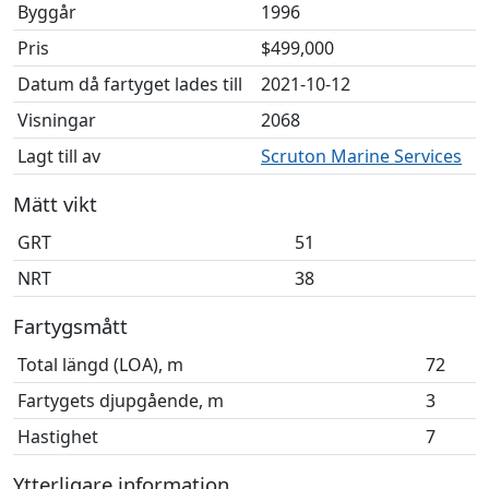
Byggår
1996
Pris
$499,000
Datum då fartyget lades till
2021-10-12
Visningar
2068
Lagt till av
Scruton Marine Services
Mätt vikt
GRT
51
NRT
38
Fartygsmått
Total längd (LOA), m
72
Fartygets djupgående, m
3
Hastighet
7
Ytterligare information