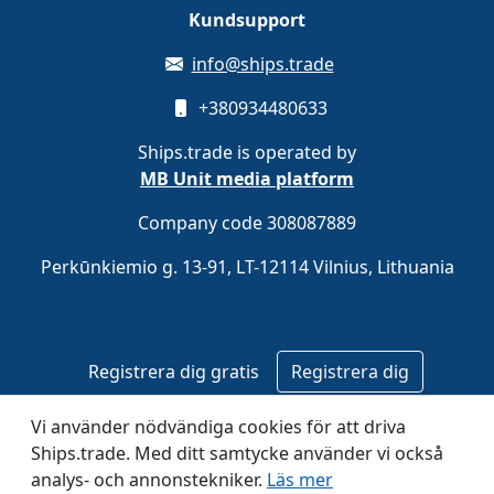
Kundsupport
info@ships.trade
+380934480633
Ships.trade is operated by
MB Unit media platform
Company code 308087889
Perkūnkiemio g. 13-91, LT-12114 Vilnius, Lithuania
Registrera dig gratis
Registrera dig
Vi använder nödvändiga cookies för att driva
© 2020–2026 Ships.trade. Operated by
MB Unit media
Ships.trade. Med ditt samtycke använder vi också
platform
.
analys- och annonstekniker.
Läs mer