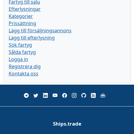
Fartyg till salu
Efterlysningar
Kategorier
Prissättning
Lägg till försäljningsannons
Lägg till efterlysning
Sök fartyg
Sålda fartyg
Logga in
Registrera dig
Kontakta oss
Ships.trade