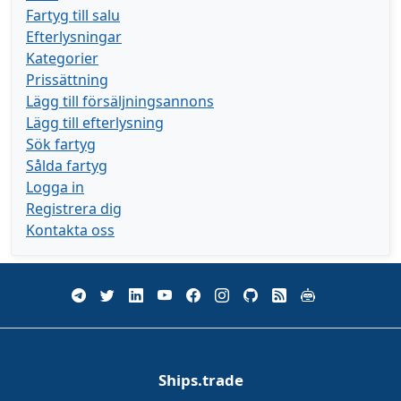
Fartyg till salu
Efterlysningar
Kategorier
Prissättning
Lägg till försäljningsannons
Lägg till efterlysning
Sök fartyg
Sålda fartyg
Logga in
Registrera dig
Kontakta oss
Ships.trade