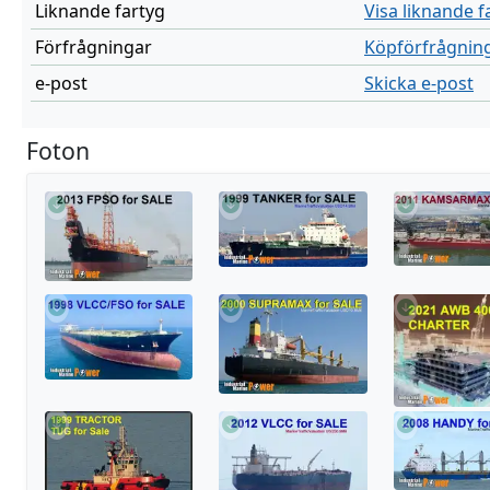
Liknande fartyg
Visa liknande f
Förfrågningar
Köpförfrågnin
e-post
Skicka e-post
Foton