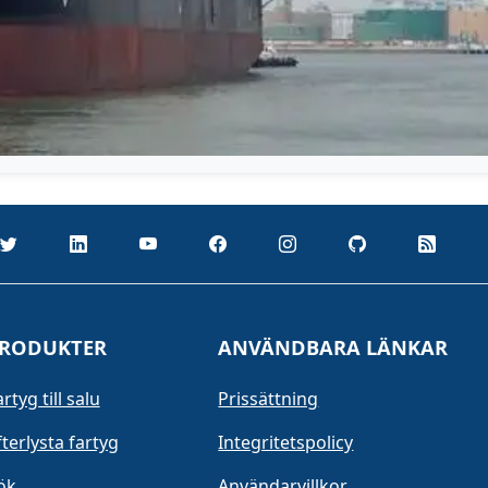
RODUKTER
ANVÄNDBARA LÄNKAR
rtyg till salu
Prissättning
fterlysta fartyg
Integritetspolicy
ök
Användarvillkor