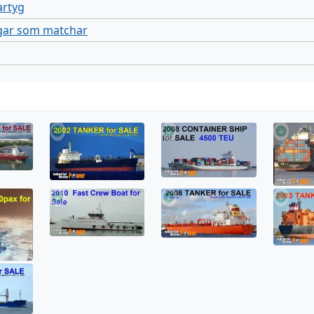
artyg
gar som matchar