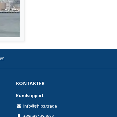
KONTAKTER
Kundsupport
info@ships.trade
+380934480633