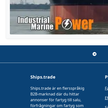
Ships.trade
P
Ships.trade är en flersspråkig
Fa
B2B-marknad där du hittar
E
annonser för fartyg till salu,
förfrågningar om fartyg som
S