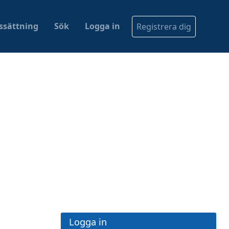
issättning
Sök
Logga in
Registrera dig
Logga in