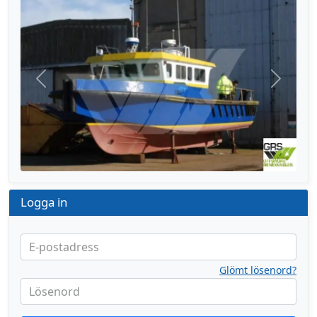
Föregående
Nästa
Logga in
E-postadress
Glömt lösenord?
Lösenord